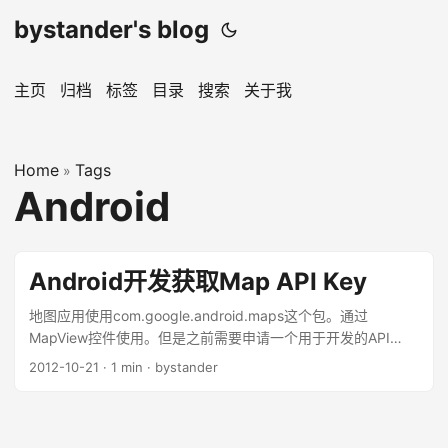
bystander's blog
主页
归档
标签
目录
搜索
关于我
Home
Tags
»
Android
Android开发获取Map API Key
地图应用使用com.google.android.maps这个包。通过
MapView控件使用。但是之前需要申请一个用于开发的API
Key，这个key会和当前的计算机用户绑定。然后通过这个key
2012-10-21
·
1 min
·
bystander
去官方申请就可以拿到一个开发用的api key了 <1>首先找到用
户的debug.keystore文件，可以再”运行“里面搜
debug.keystore；如：
c:\users\Administrator.android\debug.keystore <2>接下来获