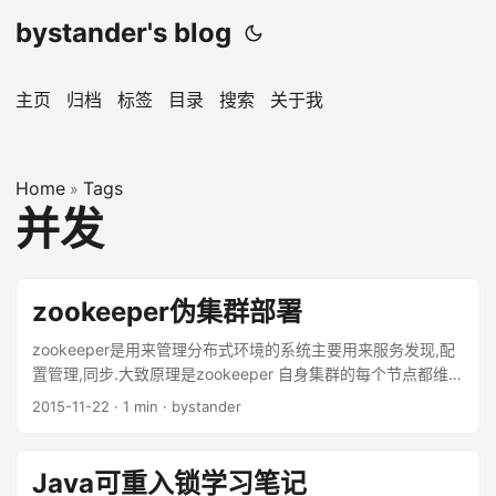
bystander's blog
主页
归档
标签
目录
搜索
关于我
Home
Tags
»
并发
zookeeper伪集群部署
zookeeper是用来管理分布式环境的系统主要用来服务发现,配
置管理,同步.大致原理是zookeeper 自身集群的每个节点都维护
这一个目录树,内容相同,每个节点的数据一致性由zookeeper自
2015-11-22
·
1 min
·
bystander
身的算法来解决.下篇尝试.zookeeper本篇主要说明如果部署
zookeeper的分布式环境. 下载 zookeeper由apache在管理,下
载地址:http://www.apache.org/dyn/closer.cgi/zookeeper/.
Java可重入锁学习笔记
下载完成后,随便放个目录好了.. 配置 本次创建3个节点. 1 . 存